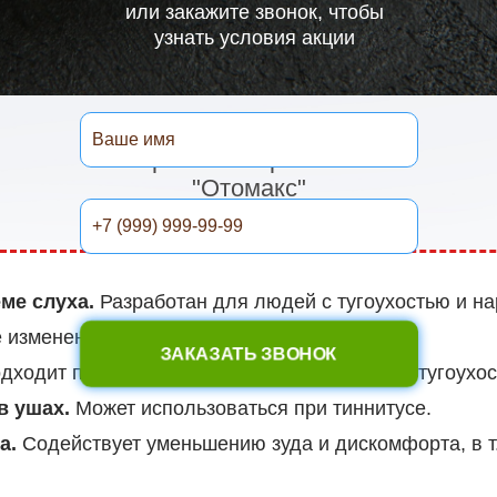
или закажите звонок, чтобы
узнать условия акции
10 причин выбрать капли
"Отомакс"
ме слуха.
Разработан для людей с тугоухостью и н
 изменения.
ЗАКАЗАТЬ ЗВОНОК
ходит при нейросенсорной и кондуктивной тугоухост
в ушах.
Может использоваться при тиннитусе.
а.
Содействует уменьшению зуда и дискомфорта, в т.
Подходит в составе комплексной