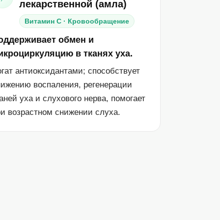
лекарственной (амла)
Витамин C · Кровообращение
оддерживает обмен и
икроциркуляцию в тканях уха.
огат антиоксидантами; способствует
нижению воспаления, регенерации
аней уха и слухового нерва, помогает
ри возрастном снижении слуха.