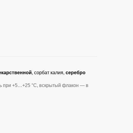
екарственной
, сорбат калия,
серебро
ть при +5…+25 °C, вскрытый флакон — в