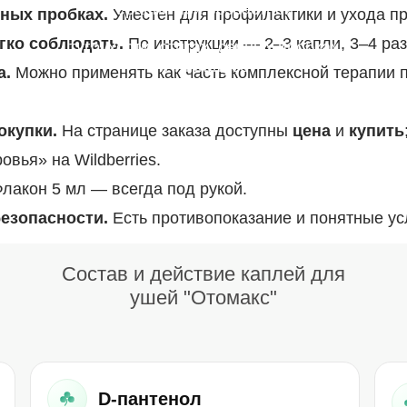
терапии при возрастной,
ных пробках.
Уместен для профилактики и ухода пр
нейросенсорной и кондуктивной
гко соблюдать.
По инструкции — 2–3 капли, 3–4 раз
тугоухости, отитах, серных пробках
и тиннитусе
а.
Можно применять как часть комплексной терапии 
окупки.
На странице заказа доступны
цена
и
купить
овья» на Wildberries.
лакон 5 мл — всегда под рукой.
езопасности.
Есть противопоказание и понятные ус
Состав и действие каплей для
ушей "Отомакс"
D-пантенол