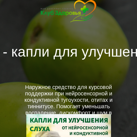
 - капли для улучшен
Наружное средство для курсовой
поддержки при нейросенсорной и
кондуктивной тугоухости, отитах и
тиннитусе. Помогает уменьшать
воспаление, дискомфорт и шум в
ушах, удаляет серные пробки